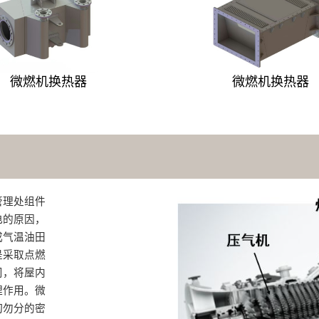
微燃机换热器
微燃机换热器
管理处组件
电的原因，
成气温油田
是采取点燃
司，将屋内
理作用。微
切勿分的密