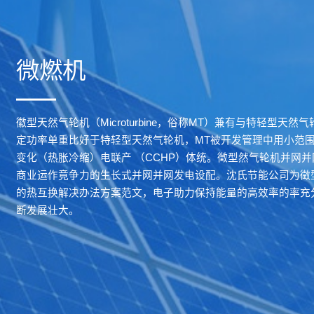
微燃机
徽型天然气轮机（Microturbine，俗称MT）兼有与特轻型天
定功率单重比好于特轻型天然气轮机，MT被开发管理中用小范
变化（热胀冷缩）电联产 （CCHP）体统。徵型然气轮机并网
商业运作竟争力的生长式并网并网发电设配。沈氏节能公司为徵
的热互换解决办法方案范文，电子助力保持能量的高效率的率充
断发展壮大。