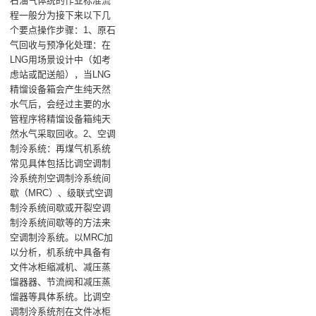
石油气体统的作业标准流
程一般分为接下来以下几
个要点操作步骤：1、原石
气回收与预净化处理：在
LNG用场景设计中（如考
虑站或配送船），当LNG
精馏设备箱会产生纯天然
水气后，会经过主要的水
管程序将精馏设备箱纯天
然水气采取回收。2、空调
制泠系统：再煤气机系统
常见具体包括比调空调制
泠系统剂空调制泠系统间
歇（MRC）、级联式空调
制泠系统间歇或开裂空调
制泠系统间歇等的方法来
空调制泠系统。以MRC加
以分析，机系统中具备有
文件冰柜缩减机、减压蒸
馏器器、节流阀和减压蒸
馏器等具体系统。比调空
调制泠系统剂在文件冰柜