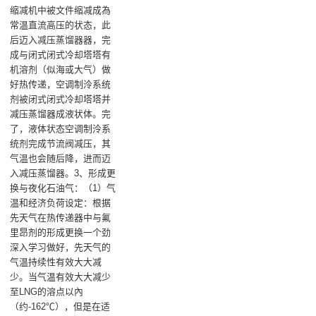
缩减机中被文件缩减成為
常温直流高压的状态，此
后迈入减压蒸馏器器，完
成与闭式闭式冷却塔塔有
机溶剂（似海或大气）做
好热传递，空调制泠系统
剂被闭式闭式冷却塔塔并
减压蒸馏器成液状体。完
了，液体状态空调制泠系
统剂完成节流阀减压，其
气温也会随后降，进而迈
入减压蒸馏器。3、形成更
换与夜化石油气：（1）气
温和经济负荷设定：根据
先天气在热传递器中与氟
里昂剂的形成更换一个劲
深入学习做好，先天气的
气温持续性有效大大减
少。当气温有效大大减少
至LNG的溶点以內
（约-162℃），但是在适