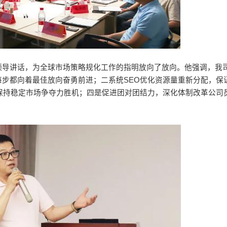
领导讲话，为全球市场策略规化工作的指明放向了放向。他强调，我
步都向着最佳放向奋勇前进；二系统SEO优化资源量重新分配，保
保持稳定市场争夺力胜机；四是促进团对团结力，深化体制改革公司