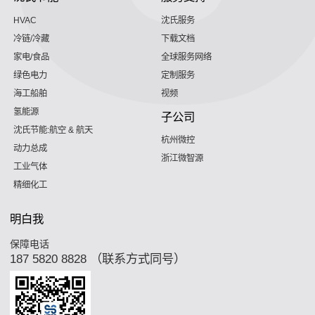
HVAC
沈氏服务
冷链/冷藏
下载文档
家电/食品
全球服务网络
绿色电力
定制服务
海工船舶
视频
氢能源
子公司
沈氏节能:航空 & 航天
杭州微控
动力总成
浙江微智源
工业气体
精细化工
明白我
保障电话
187 5820 8828 （联系方式同号）