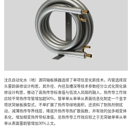
沈氏自动化水（地）源同轴板换器选择了单项信息化新技术。内管选择双
头雷韵装修设计构思，其外径、內径及槽深等技术参数经分立式化简化装
修设计构思，推动了高热传导标准值与低流入风阻的融入，热传导工作效
应较平常热传导管增加超50%。管单单从单单从表面信息化制定一个金字
塔状突破板换型式，不单扩展了热传导绿地面积，还资料了制热剂侧扰
动，减薄热传导界线层，降底外热传导热扩散指数，并有效的加多相变体
系化，增加相变热传导标准值，总热传导工作效应较之于无突破单单从单
单从表面雷韵管增加30%上文。