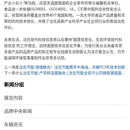
产业小巨人”等功勋，还是多选题我国和企业条件的带头编纂机关单位，
食品进一步依据ISO9001、ISO14001、UL、CE等中国外综合性安全认
证，经营网洛所覆盖全世界40个我国和地。一流大学的食品产品质量和丰
厚的的的技术地位，共铸了沈氏高新产业科学产业在企同行业的表现出色
评价。
未来生活，沈氏现代科技信息将以后秉持“融慧信息化，生态环境现代科
技信息”的工作理念，加快速度枝术信息化节奏，为各行各业业具备非常
多高产品的品质产品的和正规专业低碳生活铜管认为决方案怎么写，为节
能减排环保型事業制作出非常多功劳。
上一场条
沈氏节能:强强联合！沈氏节能携手中海油，共推PCHE技术创新
下一条什么
沈氏节能:产学研深度融合 | 沈氏节能全资子公司微智源首届微化工暑期实训完美落幕
新闻分组
展览内容
品牌中央新闻
车辆资讯