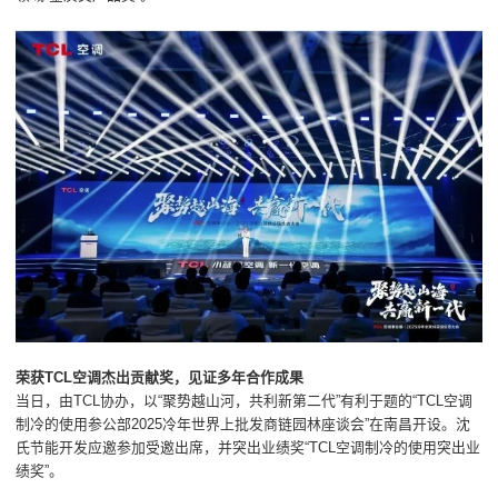
荣获TCL空调杰出贡献奖，见证多年合作成果
当日，由TCL协办，以“聚势越山河，共利新第二代”有利于题的“TCL空调
制冷的使用参公部2025冷年世界上批发商链园林座谈会”在南昌开设。沈
氏节能开发应邀参加受邀出席，并突出业绩奖“TCL空调制冷的使用突出业
绩奖”。