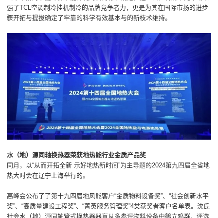
强了TCL空调制冷挂机制冷的品牌竞争者力，更是为其在国际市扬的进步
骤开拓与提拔确定了牢靠的科学有效基本与的新枝术维持。
水（地）源同轴换热器荣获地热能行业金质产品奖
同月，以“从而开拓全新 示好地热新时间”为主导题的2024第九四届全省地
热大时会在辽宁上海举行的。
高峰会公布了了第十九四届地风能客户“金质物料设备奖”、“社会创新水平
奖”、“高质量建设工程奖”、“菁英服务管理奖”4类获奖者客户名单表。沈氏
社会水（地）源同轴管式换热器器盲从多参评物料设备中鹤立鸡群，评选