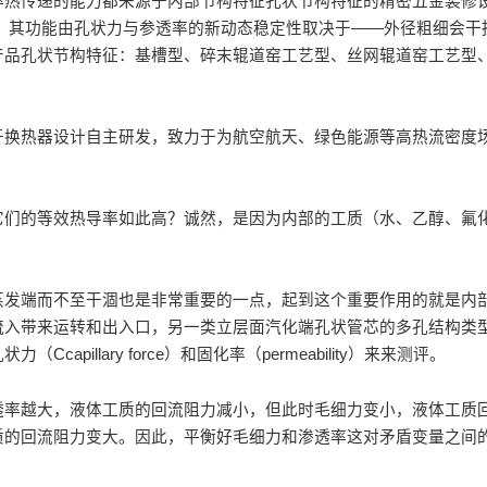
率热传递的能力都来源于内部节构特征孔状节构特征的精密五金装修
，其功能由孔状力与参透率的新动态稳定性取决于——外径粗细会干
产品孔状节构特征：基槽型、碎末辊道窑工艺型、丝网辊道窑工艺型
于换热器设计自主研发，致力于为航空航天、绿色能源等高热流密度
它们的等效热导率如此高？诚然，是因为内部的工质（水、乙醇、氟
蒸发端而不至干涸也是非常重要的一点，起到这个重要作用的就是内
流入带来运转和出入口，另一类立层面汽化端孔状管芯的多孔结构类
illary force）和固化率（permeability）来来测评。
透率越大，液体工质的回流阻力减小，但此时毛细力变小，液体工质
质的回流阻力变大。因此，平衡好毛细力和渗透率这对矛盾变量之间