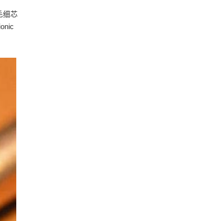
毛细芯
nic