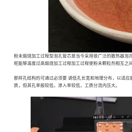
粉未煅烧加工过程型泡孔管芯是当今采用很广泛的散热器泡
呢能够温度过高煅烧加工过程加工过程使粉未颗粒剂相互之
那样孔结构的可通过必须要 调低孔长宽和地理分布，以适应
质，但其孔率般较低，渗入率较低，工质分流内压大。