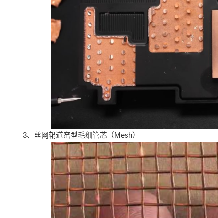
3、丝网辊道窑型毛细管芯（Mesh）