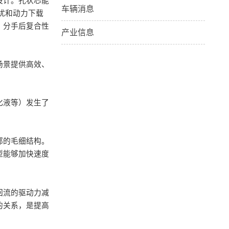
设计。孔状芯能
车辆消息
扰和动力下载
、分手后复合性
产业信息
场景提供高效、
化液等）发生了
部的毛细结构。
型能够加快速度
回流的驱动力减
的关系，是提高