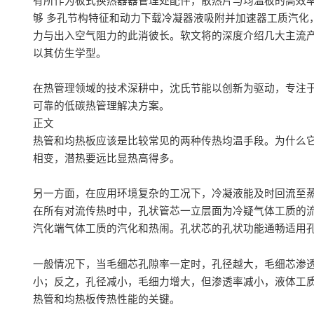
有所作为板式换热器器管理处配件，散热片与均温板的高效
够 多孔节构特征和动力下载冷凝器液吸附并加速器工质汽化
力与出入空气阻力的此消彼长。软文将的深度介绍几大主流
以其仿生学型。
在热管理领域的技术深耕中，沈氏节能以创新为驱动，专注
可靠的低碳热管理解决方案。
正文
热管和均热板应该是比较常见的两种传热均温手段。为什么
相变，潜热要远比显热高得多。
另一方面，在应用环境复杂的工况下，冷凝液能及时回流至
在所有对流传热时中，孔状管芯一立层面为冷疑气体工质的
汽化端气体工质的汽化和热闹。孔状芯的孔状功能通畅适用孔状力（Ccap
一般情况下，当毛细芯孔隙率一定时，孔径越大，毛细芯渗
小；反之，孔径减小，毛细力增大，但渗透率减小，液体工
热管和均热板传热性能的关键。