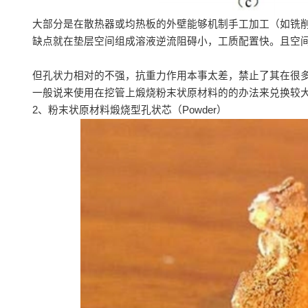
大部分是在散热器或均热板的外壁能够机制手工加工（如铣
缺点就在垫层空间组成溶液逆流阻碍小，工质配置快。且空
但孔状力相对的不强，抗重力作用本事太差，禁止了其在很
一般说来使用在挖管上煅烧粉末状原材料的的办法来兑换较
2、粉末状原材料煅烧型孔状芯（Powder）